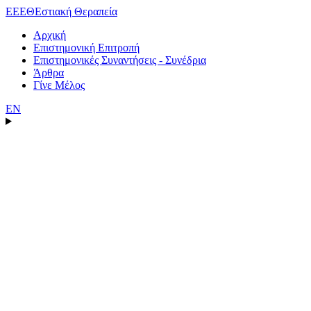
ΕΕΕΘ
Εστιακή Θεραπεία
Αρχική
Επιστημονική Επιτροπή
Επιστημονικές Συναντήσεις - Συνέδρια
Άρθρα
Γίνε Μέλος
EN