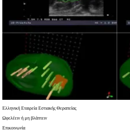
Ελληνική Εταιρεία Εστιακής Θεραπείας
Ωφελέειν ή μη βλάπτειν
Επικοινωνία