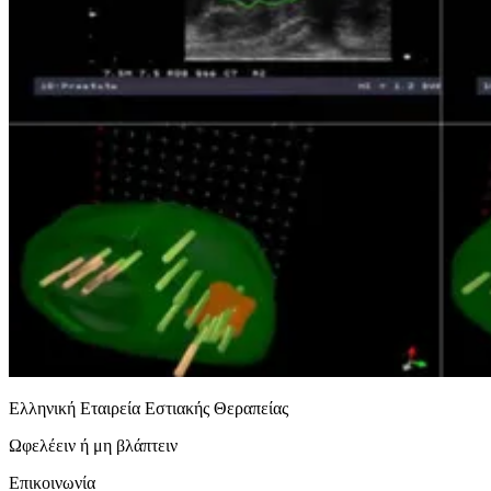
Ελληνική Εταιρεία Εστιακής Θεραπείας
Ωφελέειν ή μη βλάπτειν
Επικοινωνία